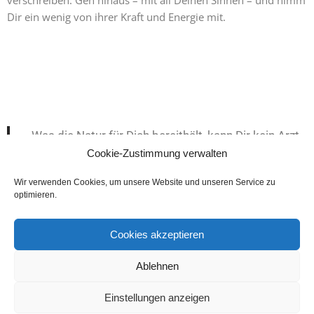
verschreiben. Geh hinaus – mit all Deinen Sinnen – und nimm
Dir ein wenig von ihrer Kraft und Energie mit.
Was die Natur für Dich bereithält, kann Dir kein Arzt
Cookie-Zustimmung verwalten
verschreiben. Geh hinaus – mit all Deinen Sinnen –
und nimm Dir ein wenig von ihrer Kraft und Energie
Wir verwenden Cookies, um unsere Website und unseren Service zu
mit.
optimieren.
Cookies akzeptieren
Ablehnen
Impressum
Datenschutz
Cookie-Richtlinie (EU)
Einstellungen anzeigen